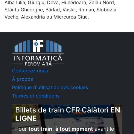
Alba Iulia, Giurgiu, Deva, Hunedoara, Zalău Nord,
Sfântu Gheorghe, Bârlad, Vaslui, Roman, Slobozia
Veche, Alexandria ou Miercurea Ciuc.
Contactez nous
À propos
Politique d'utilisation des cookies
Termes et conditions
Billets de train CFR Călători
EN
LIGNE
Pour
tout train
,
à tout moment
avant le