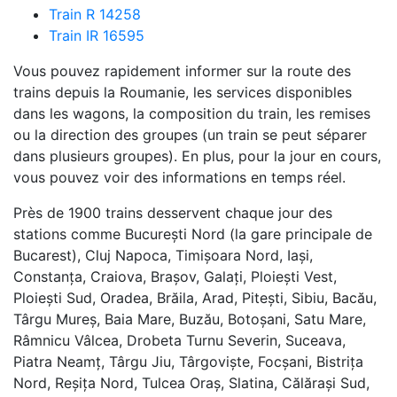
Train R 14258
Train IR 16595
Vous pouvez rapidement informer sur la route des
trains depuis la Roumanie, les services disponibles
dans les wagons, la composition du train, les remises
ou la direction des groupes (un train se peut séparer
dans plusieurs groupes). En plus, pour la jour en cours,
vous pouvez voir des informations en temps réel.
Près de 1900 trains desservent chaque jour des
stations comme București Nord (la gare principale de
Bucarest), Cluj Napoca, Timișoara Nord, Iași,
Constanța, Craiova, Brașov, Galați, Ploiești Vest,
Ploiești Sud, Oradea, Brăila, Arad, Pitești, Sibiu, Bacău,
Târgu Mureș, Baia Mare, Buzău, Botoșani, Satu Mare,
Râmnicu Vâlcea, Drobeta Turnu Severin, Suceava,
Piatra Neamț, Târgu Jiu, Târgoviște, Focșani, Bistrița
Nord, Reșița Nord, Tulcea Oraș, Slatina, Călărași Sud,