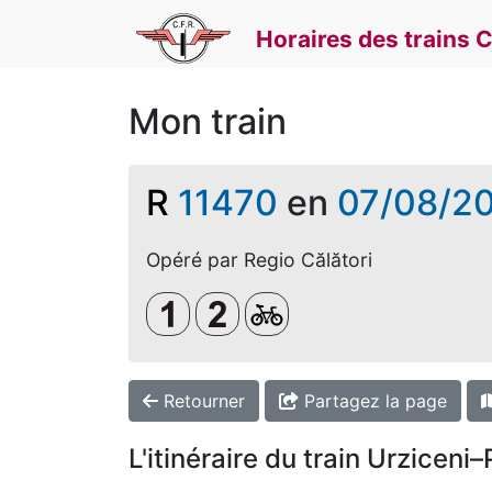
Horaires des trains 
Mon train
R
11470
en
07/08/2
Opéré par Regio Călători
Clasa 1
Clasa a 2-a
Biciclete
Retourner
Partagez la page
L'itinéraire du train Urziceni–