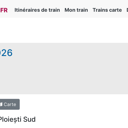
CFR
Itinéraires de train
Mon train
Trains carte
026
Carte
Ploiești Sud