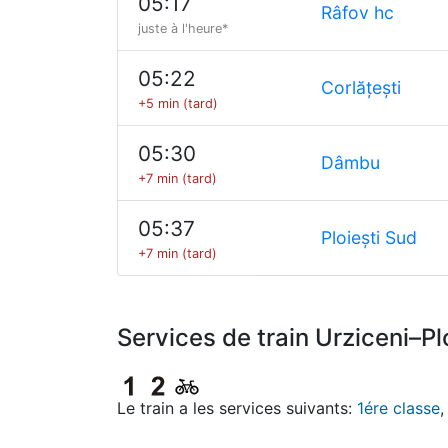
05:17
Râfov hc
juste à l'heure*
05:22
Corlățești
+5 min (tard)
05:30
Dâmbu
+7 min (tard)
05:37
Ploiești Sud
+7 min (tard)
Services de train Urziceni–Pl
Le train a les services suivants:
1ére classe