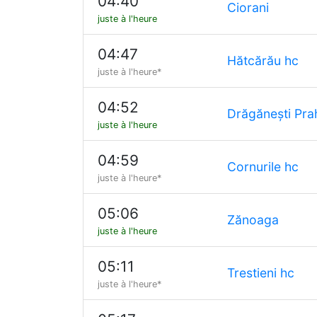
04:40
Ciorani
juste à l'heure
04:47
Hătcărău hc
juste à l'heure*
04:52
Drăgănești Pr
juste à l'heure
04:59
Cornurile hc
juste à l'heure*
05:06
Zănoaga
juste à l'heure
05:11
Trestieni hc
juste à l'heure*