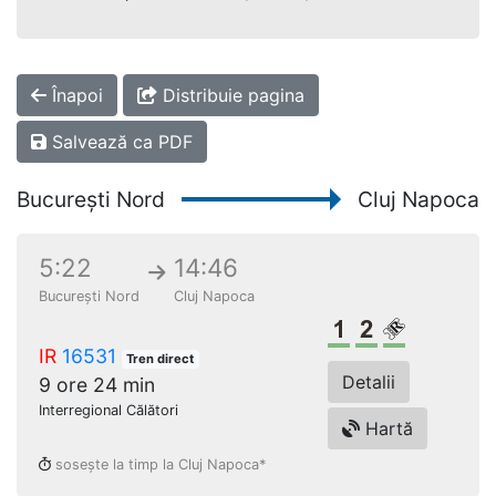
Înapoi
Distribuie pagina
Salvează ca PDF
București Nord
Cluj Napoca
5:22
14:46
București Nord
Cluj Napoca
Clasa 1
Clasa a 2-a
Loc rezerv
IR
16531
Tren direct
Detalii
9 ore 24 min
Interregional Călători
Hartă
sosește la timp la Cluj Napoca*