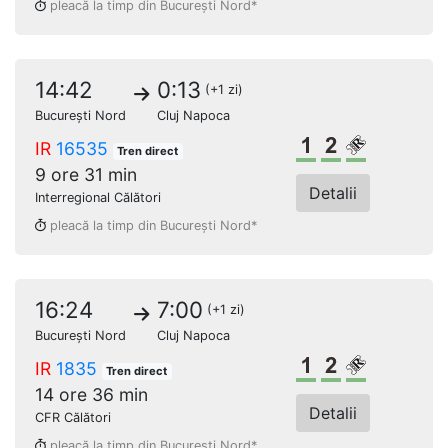
pleacă la timp din București Nord*
14:42
0:13
(+1 zi)
București Nord
Cluj Napoca
Clasa 1
Clasa a 2-a
Loc rezerv
IR
16535
Tren direct
9 ore 31 min
Detalii
Interregional Călători
pleacă la timp din București Nord*
16:24
7:00
(+1 zi)
București Nord
Cluj Napoca
Clasa 1
Clasa a 2-a
Loc rezerv
IR
1835
Tren direct
14 ore 36 min
Detalii
CFR Călători
pleacă la timp din București Nord*