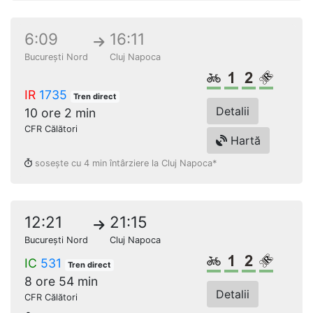
6:09
16:11
București Nord
Cluj Napoca
Biciclete
Clasa 1
Clasa a 2
Loc rez
IR
1735
Tren direct
Detalii
10 ore 2 min
CFR Călători
Hartă
sosește cu 4 min întârziere la Cluj Napoca*
12:21
21:15
București Nord
Cluj Napoca
Biciclete
Clasa 1
Clasa a 2
Loc rez
IC
531
Tren direct
8 ore 54 min
Detalii
CFR Călători