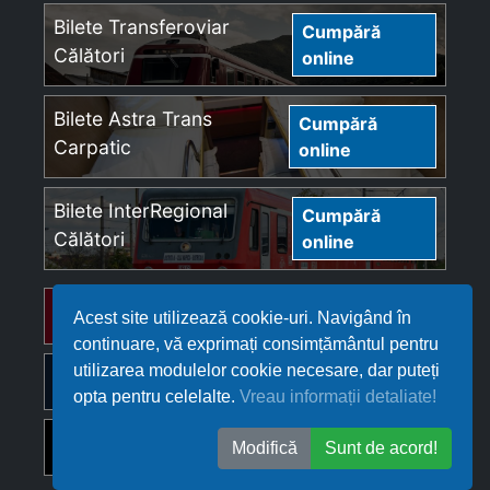
Bilete Transferoviar
Cumpără
Călători
online
Bilete Astra Trans
Cumpără
Carpatic
online
Bilete InterRegional
Cumpără
Călători
online
Bilete Regio Călători
Cumpără online
Acest site utilizează cookie-uri. Navigând în
continuare, vă exprimați consimțământul pentru
utilizarea modulelor cookie necesare, dar puteți
Bilete Softrans
Cumpără online
opta pentru celelalte.
Vreau informații detaliate!
Bilete Ferotrafic TFI
Cumpără online
Modifică
Sunt de acord!