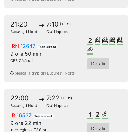
21:20
7:10
(+1 zi)
București Nord
Cluj Napoca
Clasa a 2-a
Cușetă 4 pat
Cușetă 6 
Dormit
Dor
IRN
12647
Tren direct
Loc rezervat (bi
9 ore 50 min
CFR Călători
Detalii
pleacă la timp din București Nord*
22:00
7:22
(+1 zi)
București Nord
Cluj Napoca
Clasa 1
Clasa a 2-a
Loc rezerv
IR
16537
Tren direct
9 ore 22 min
Detalii
Interregional Călători