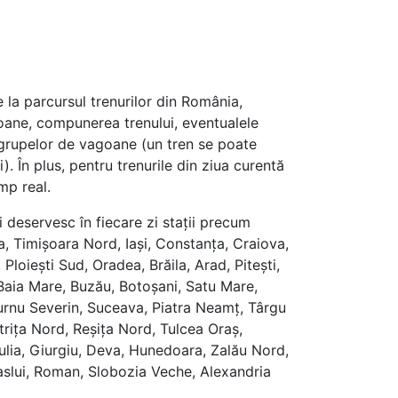
e la parcursul trenurilor din România,
goane, compunerea trenului, eventualele
a grupelor de vagoane (un tren se poate
). În plus, pentru trenurile din ziua curentă
mp real.
 deservesc în fiecare zi stații precum
, Timișoara Nord, Iași, Constanța, Craiova,
, Ploiești Sud, Oradea, Brăila, Arad, Pitești,
Baia Mare, Buzău, Botoșani, Satu Mare,
rnu Severin, Suceava, Piatra Neamț, Târgu
strița Nord, Reșița Nord, Tulcea Oraș,
Iulia, Giurgiu, Deva, Hunedoara, Zalău Nord,
aslui, Roman, Slobozia Veche, Alexandria