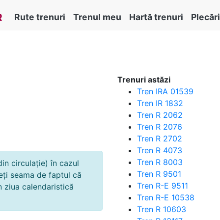
R
Rute trenuri
Trenul meu
Hartă trenuri
Plecări
Trenuri astăzi
Tren IRA 01539
Tren IR 1832
Tren R 2062
Tren R 2076
Tren R 2702
Tren R 4073
Tren R 8003
in circulație) în cazul
Tren R 9501
neți seama de faptul că
Tren R-E 9511
 ziua calendaristică
Tren R-E 10538
Tren R 10603