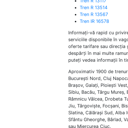
Tren R 13117
Tren R 13514
Tren R 13567
Tren IR 16578
Informați-vă rapid cu privir
serviciile disponibile în va
oferte tarifare sau direcți
despărți în mai multe ramuri
puteți vedea informații în ti
Aproximativ 1900 de trenuri
București Nord, Cluj Napoca
Brașov, Galați, Ploiești Vest
Sibiu, Bacău, Târgu Mureș, 
Râmnicu Vâlcea, Drobeta Tu
Jiu, Târgoviște, Focșani, Bi
Slatina, Călărași Sud, Alba 
Sfântu Gheorghe, Bârlad, V
sau Miercurea Ciuc.