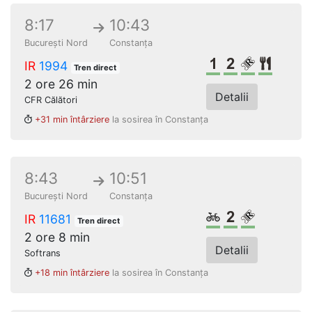
8:17
10:43
București Nord
Constanța
Clasa 1
Clasa a 2-a
Loc rezer
Restau
IR
1994
Tren direct
2 ore 26 min
Detalii
CFR Călători
+31 min întârziere
la sosirea în Constanța
8:43
10:51
București Nord
Constanța
Biciclete
Clasa a 2-a
Loc rezerv
IR
11681
Tren direct
2 ore 8 min
Detalii
Softrans
+18 min întârziere
la sosirea în Constanța