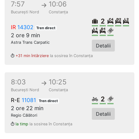
7:57
10:06
București Nord
Constanța
Bagaje volumi
Clasa a 2-a
Cușetă 4 
Dormit
Dorm
IR
14302
Tren direct
Dormit lux sing
Dormit singl
Loc rezerv
2 ore 9 min
Astra Trans Carpatic
Detalii
+31 min întârziere
la sosirea în Constanța
8:03
10:25
București Nord
Constanța
Biciclete
Clasa a 2-a
Loc rezerv
R-E
11081
Tren direct
2 ore 22 min
Detalii
Regio Călători
la timp
la sosirea în Constanța