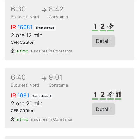
6:30
8:42
București Nord
Constanța
Clasa 1
Clasa a 2-a
Loc rezerv
IR
16081
Tren direct
2 ore 12 min
Detalii
CFR Călători
la timp
la sosirea în Constanța
6:40
9:01
București Nord
Constanța
Clasa 1
Clasa a 2-a
Loc rezer
Restau
IR
1981
Tren direct
2 ore 21 min
Detalii
CFR Călători
la timp
la sosirea în Constanța