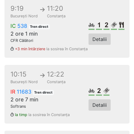
9:19
11:20
București Nord
Constanța
Biciclete
Clasa 1
Clasa a 2
Loc re
Res
IC
538
Tren direct
2 ore 1 min
Detalii
CFR Călători
+3 min întârziere
la sosirea în Constanța
10:15
12:22
București Nord
Constanța
Biciclete
Clasa a 2-a
Loc rezerv
IR
11683
Tren direct
2 ore 7 min
Detalii
Softrans
la timp
la sosirea în Constanța