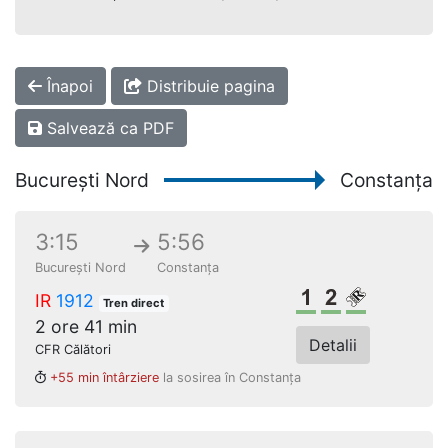
Înapoi
Distribuie pagina
Salvează ca PDF
București Nord
Constanța
3:15
5:56
București Nord
Constanța
Clasa 1
Clasa a 2-a
Loc rezerv
IR
1912
Tren direct
2 ore 41 min
Detalii
CFR Călători
+55 min întârziere
la sosirea în Constanța