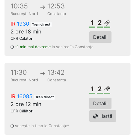
10:35
12:53
București Nord
Constanța
Clasa 1
Clasa a 2-a
Loc rezerv
IR
1930
Tren direct
2 ore 18 min
Detalii
CFR Călători
-1 min mai devreme
la sosirea în Constanța
11:30
13:42
București Nord
Constanța
Clasa 1
Clasa a 2-a
Loc rezerv
IR
16085
Tren direct
Detalii
2 ore 12 min
CFR Călători
Hartă
sosește la timp la Constanța*