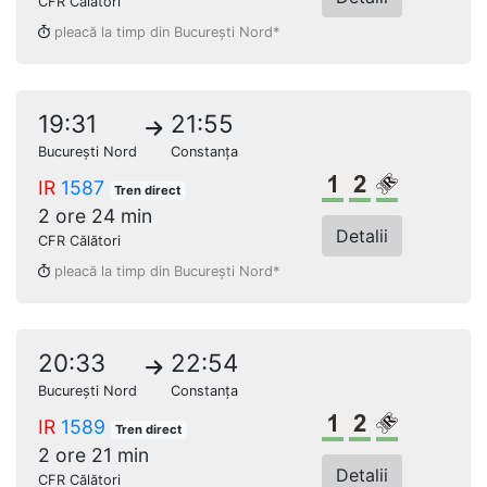
CFR Călători
pleacă la timp din București Nord*
19:31
21:55
București Nord
Constanța
Clasa 1
Clasa a 2-a
Loc rezerv
IR
1587
Tren direct
2 ore 24 min
Detalii
CFR Călători
pleacă la timp din București Nord*
20:33
22:54
București Nord
Constanța
Clasa 1
Clasa a 2-a
Loc rezerv
IR
1589
Tren direct
2 ore 21 min
Detalii
CFR Călători