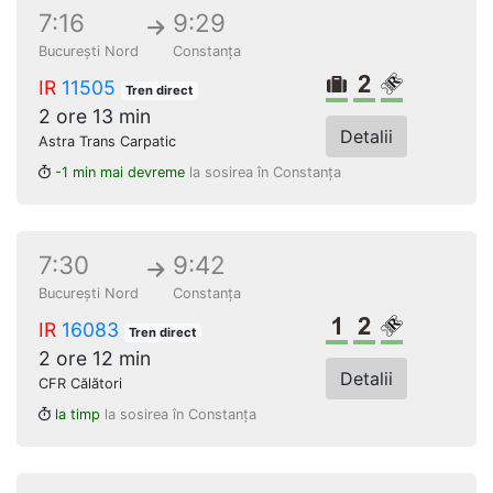
7:16
9:29
București Nord
Constanța
Bagaje volumi
Clasa a 2-a
Loc rezerv
IR
11505
Tren direct
2 ore 13 min
Detalii
Astra Trans Carpatic
-1 min mai devreme
la sosirea în Constanța
7:30
9:42
București Nord
Constanța
Clasa 1
Clasa a 2-a
Loc rezerv
IR
16083
Tren direct
2 ore 12 min
Detalii
CFR Călători
la timp
la sosirea în Constanța