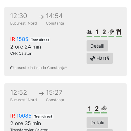
12:30
14:54
București Nord
Constanța
Biciclete
Clasa 1
Clasa a 2
Loc re
Res
IR
1585
Tren direct
Detalii
2 ore 24 min
CFR Călători
Hartă
sosește la timp la Constanța*
12:52
15:27
București Nord
Constanța
Clasa 1
Clasa a 2-a
Loc rezerv
IR
10085
Tren direct
Detalii
2 ore 35 min
Transferoviar Călători