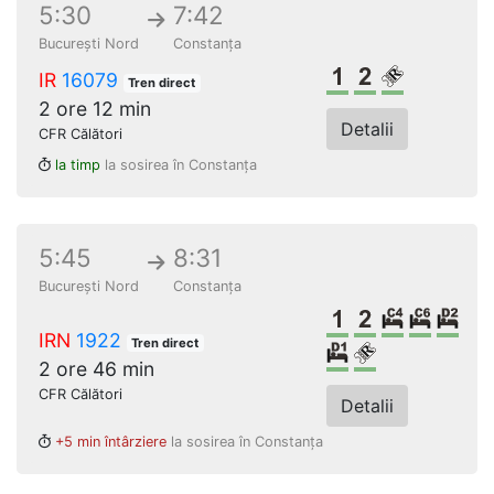
5:30
7:42
București Nord
Constanța
Clasa 1
Clasa a 2-a
Loc rezerv
IR
16079
Tren direct
2 ore 12 min
Detalii
CFR Călători
la timp
la sosirea în Constanța
5:45
8:31
București Nord
Constanța
Clasa 1
Clasa a 2-a
Cușetă 4 
Cușetă
Dor
IRN
1922
Tren direct
Dormit single
Loc rezervat 
2 ore 46 min
CFR Călători
Detalii
+5 min întârziere
la sosirea în Constanța