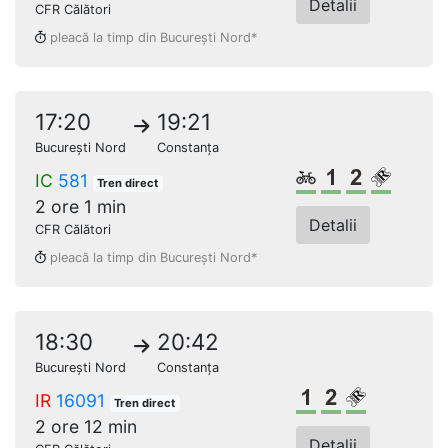
Detalii
CFR Călători
pleacă la timp din București Nord*
17:20
19:21
București Nord
Constanța
Biciclete
Clasa 1
Clasa a 2
Loc rez
IC
581
Tren direct
2 ore 1 min
Detalii
CFR Călători
pleacă la timp din București Nord*
18:30
20:42
București Nord
Constanța
Clasa 1
Clasa a 2-a
Loc rezerv
IR
16091
Tren direct
2 ore 12 min
Detalii