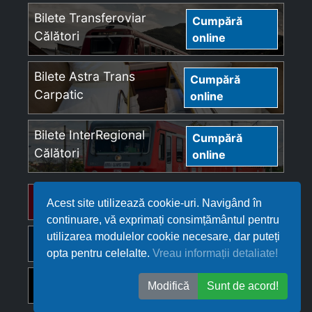
Bilete Transferoviar
Cumpără
Călători
online
Bilete Astra Trans
Cumpără
Carpatic
online
Bilete InterRegional
Cumpără
Călători
online
Bilete Regio Călători
Cumpără online
Acest site utilizează cookie-uri. Navigând în
continuare, vă exprimați consimțământul pentru
utilizarea modulelor cookie necesare, dar puteți
Bilete Softrans
Cumpără online
opta pentru celelalte.
Vreau informații detaliate!
Bilete Ferotrafic TFI
Cumpără online
Modifică
Sunt de acord!