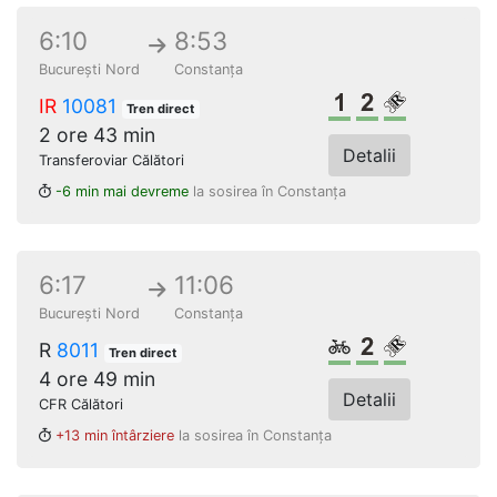
6:10
8:53
București Nord
Constanța
Clasa 1
Clasa a 2-a
Loc rezerv
IR
10081
Tren direct
2 ore 43 min
Detalii
Transferoviar Călători
-6 min mai devreme
la sosirea în Constanța
6:17
11:06
București Nord
Constanța
Biciclete
Clasa a 2-a
Loc rezerv
R
8011
Tren direct
4 ore 49 min
Detalii
CFR Călători
+13 min întârziere
la sosirea în Constanța