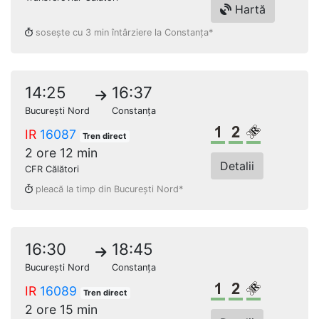
Hartă
sosește cu 3 min întârziere la Constanța*
14:25
16:37
București Nord
Constanța
Clasa 1
Clasa a 2-a
Loc rezerv
IR
16087
Tren direct
2 ore 12 min
Detalii
CFR Călători
pleacă la timp din București Nord*
16:30
18:45
București Nord
Constanța
Clasa 1
Clasa a 2-a
Loc rezerv
IR
16089
Tren direct
2 ore 15 min