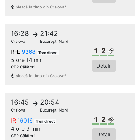
pleacă la timp din Craiova*
16:28
21:42
Craiova
București Nord
Clasa 1
Clasa a 2-a
Loc rezerv
R-E
9268
Tren direct
5 ore 14 min
Detalii
CFR Călători
pleacă la timp din Craiova*
16:45
20:54
Craiova
București Nord
Clasa 1
Clasa a 2-a
Loc rezerv
IR
16016
Tren direct
4 ore 9 min
Detalii
CFR Călători