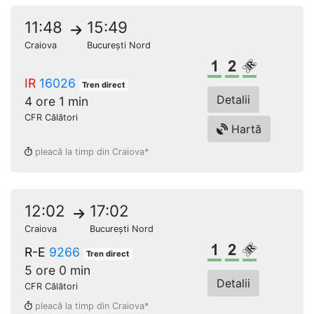
11:48
15:49
Craiova
București Nord
Clasa 1
Clasa a 2-a
Loc rezerv
IR
16026
Tren direct
Detalii
4 ore 1 min
CFR Călători
Hartă
pleacă la timp din Craiova*
12:02
17:02
Craiova
București Nord
Clasa 1
Clasa a 2-a
Loc rezerv
R-E
9266
Tren direct
5 ore 0 min
Detalii
CFR Călători
pleacă la timp din Craiova*