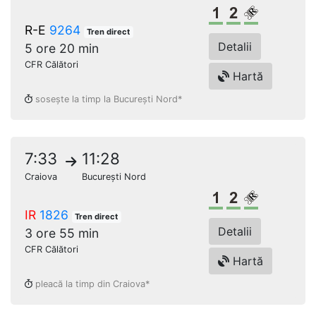
Clasa 1
Clasa a 2-a
Loc rezerv
R-E
9264
Tren direct
Detalii
5 ore 20 min
CFR Călători
Hartă
sosește la timp la București Nord*
7:33
11:28
Craiova
București Nord
Clasa 1
Clasa a 2-a
Loc rezerv
IR
1826
Tren direct
Detalii
3 ore 55 min
CFR Călători
Hartă
pleacă la timp din Craiova*