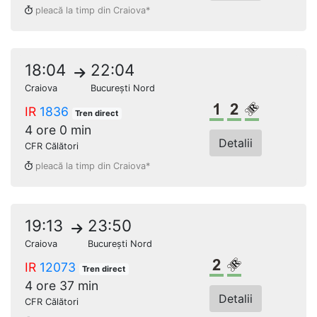
pleacă la timp din Craiova*
18:04
22:04
Craiova
București Nord
Clasa 1
Clasa a 2-a
Loc rezerv
IR
1836
Tren direct
4 ore 0 min
Detalii
CFR Călători
pleacă la timp din Craiova*
19:13
23:50
Craiova
București Nord
Clasa a 2-a
Loc rezervat 
IR
12073
Tren direct
4 ore 37 min
Detalii
CFR Călători