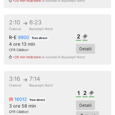
+20 min întârziere
la sosirea în București Nord
2:10
6:23
Craiova
București Nord
Clasa a 2-a
Loc rezervat 
R-E
9900
Tren direct
4 ore 13 min
Detalii
CFR Călători
+26 min întârziere
la sosirea în București Nord
3:16
7:14
Craiova
București Nord
Clasa 1
Clasa a 2-a
Loc rezerv
IR
16012
Tren direct
Detalii
3 ore 58 min
CFR Călători