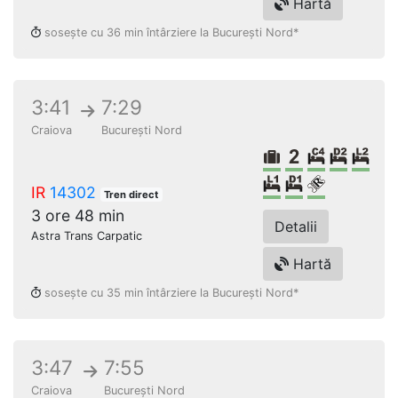
Hartă
sosește cu 36 min întârziere la București Nord*
3:41
7:29
Craiova
București Nord
Bagaje volumi
Clasa a 2-a
Cușetă 4 
Dormit
Dorm
Dormit lux sing
Dormit singl
Loc rezerv
IR
14302
Tren direct
3 ore 48 min
Detalii
Astra Trans Carpatic
Hartă
sosește cu 35 min întârziere la București Nord*
3:47
7:55
Craiova
București Nord