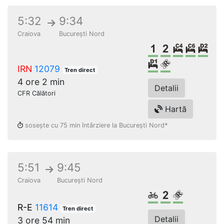
5:32
9:34
Craiova
București Nord
Clasa 1
Clasa a 2-a
Cușetă 4 
Cușetă
Dor
Dormit single
Loc rezervat 
IRN
12079
Tren direct
4 ore 2 min
Detalii
CFR Călători
Hartă
sosește cu 75 min întârziere la București Nord*
5:51
9:45
Craiova
București Nord
Biciclete
Clasa a 2-a
Loc rezerv
R-E
11614
Tren direct
Detalii
3 ore 54 min