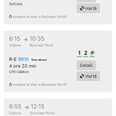
Softrans
Hartă
sosește la timp la București Nord*
6:15
10:35
Craiova
București Nord
Clasa 1
Clasa a 2-a
Loc rezerv
R-E
9910
Tren direct
Detalii
4 ore 20 min
CFR Călători
Hartă
sosește la timp la București Nord*
6:55
12:15
Craiova
București Nord