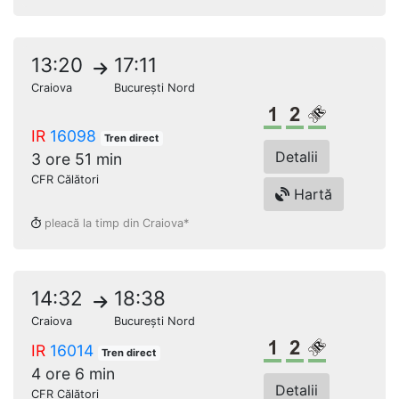
13:20
17:11
Craiova
București Nord
Clasa 1
Clasa a 2-a
Loc rezerv
IR
16098
Tren direct
Detalii
3 ore 51 min
CFR Călători
Hartă
pleacă la timp din Craiova*
14:32
18:38
Craiova
București Nord
Clasa 1
Clasa a 2-a
Loc rezerv
IR
16014
Tren direct
4 ore 6 min
Detalii
CFR Călători