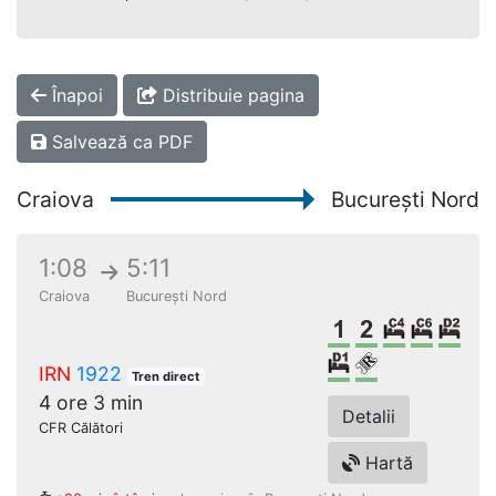
Înapoi
Distribuie pagina
Salvează ca PDF
Craiova
București Nord
1:08
5:11
Craiova
București Nord
Clasa 1
Clasa a 2-a
Cușetă 4 
Cușetă
Dor
Dormit single
Loc rezervat 
IRN
1922
Tren direct
4 ore 3 min
Detalii
CFR Călători
Hartă