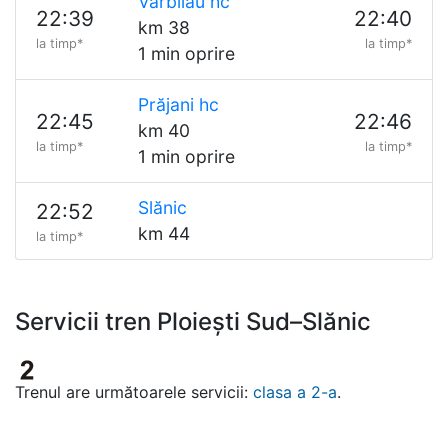
Vărbilău hc
22:39
22:40
km 38
la timp*
la timp*
1 min oprire
Prăjani hc
22:45
22:46
km 40
la timp*
la timp*
1 min oprire
Slănic
22:52
km 44
la timp*
Servicii tren Ploiești Sud–Slănic
Trenul are următoarele servicii:
clasa a 2-a
.