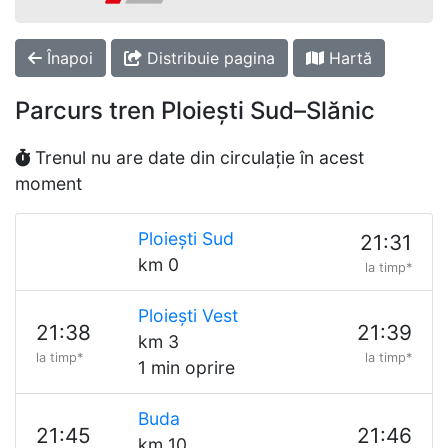
Înapoi
Distribuie pagina
Hartă
Parcurs tren Ploiești Sud–Slănic
Trenul nu are date din circulație în acest
moment
Ploiești Sud
21:31
km 0
la timp*
Ploiești Vest
21:38
21:39
km 3
la timp*
la timp*
1 min oprire
Buda
21:45
21:46
km 10