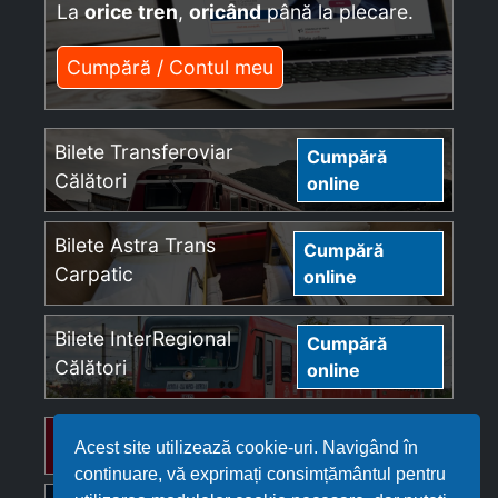
La
orice tren
,
oricând
până la plecare.
Cumpără / Contul meu
Bilete Transferoviar
Cumpără
Călători
online
Bilete Astra Trans
Cumpără
Carpatic
online
Bilete InterRegional
Cumpără
Călători
online
Bilete Regio Călători
Cumpără online
Acest site utilizează cookie-uri. Navigând în
continuare, vă exprimați consimțământul pentru