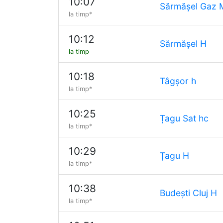
10:07
Sărmășel Gaz 
la timp*
10:12
Sărmășel H
la timp
10:18
Tâgșor h
la timp*
10:25
Țagu Sat hc
la timp*
10:29
Țagu H
la timp*
10:38
Budești Cluj H
la timp*