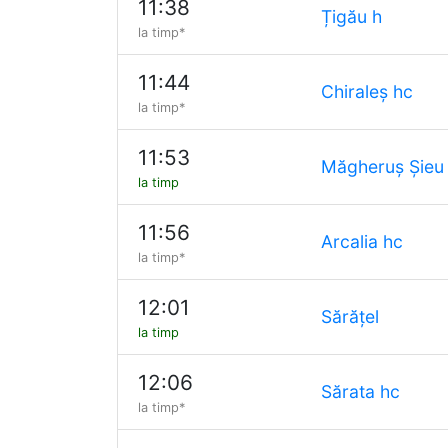
11:38
Țigău h
la timp*
11:44
Chiraleș hc
la timp*
11:53
Măgheruș Șieu
la timp
11:56
Arcalia hc
la timp*
12:01
Sărățel
la timp
12:06
Sărata hc
la timp*