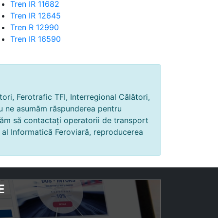
Tren IR 11682
Tren IR 12645
Tren R 12990
Tren IR 16590
ri, Ferotrafic TFI, Interregional Călători,
și nu ne asumăm răspunderea pentru
găm să contactați operatorii de transport
i al Informatică Feroviară, reproducerea
E