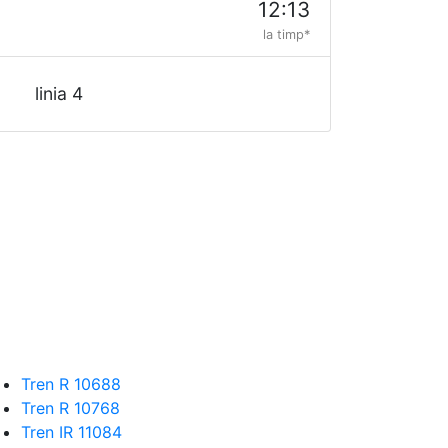
12:13
la timp*
linia 4
Tren R 10688
Tren R 10768
Tren IR 11084