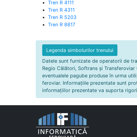
Tren R 4111
Tren R 4311
Tren R 5203
Tren R 8817
Legenda simbolurilor trenului
Datele sunt furnizate de operatorii de tra
Regio Călători, Softrans și Transferoviar
eventualele pagube produse în urma utili
feroviar. Informațiile prezentate sunt pr
informațiilor prezentate va suporta rigoril