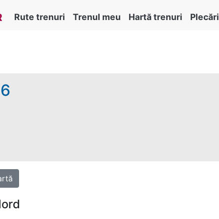
R
Rute trenuri
Trenul meu
Hartă trenuri
Plecări
26
rtă
Nord