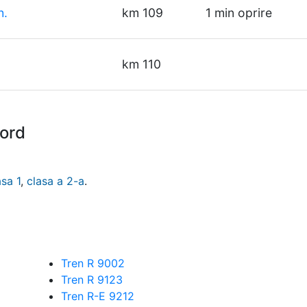
h.
km 109
1 min oprire
km 110
Nord
asa 1
,
clasa a 2-a
.
Tren R 9002
Tren R 9123
Tren R-E 9212