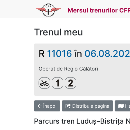
Mersul trenurilor CF
Trenul meu
R
11016
în
06.08.20
Operat de Regio Călători
Biciclete
Clasa 1
Clasa a 2-a
Înapoi
Distribuie pagina
Ha
Parcurs tren Luduș–Bistrița 