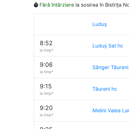
Fără întârziere
la sosirea în Bistrița 
Luduș
8:52
Luduș Sat hc
la timp*
9:06
Sânger Tăureni
la timp*
9:15
Tăureni hc
la timp*
9:20
Melini Valea La
la timp*