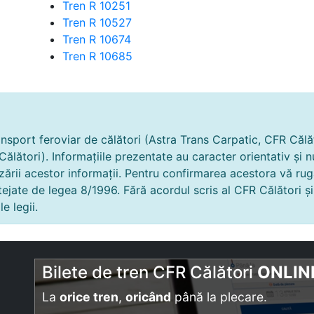
Tren R 10251
Tren R 10527
Tren R 10674
Tren R 10685
nsport feroviar de călători (Astra Trans Carpatic, CFR Călăto
 Călători). Informațiile prezentate au caracter orientativ 
zării acestor informații. Pentru confirmarea acestora vă ru
otejate de legea 8/1996. Fără acordul scris al CFR Călători ș
e legii.
Bilete de tren CFR Călători
ONLIN
La
orice tren
,
oricând
până la plecare.