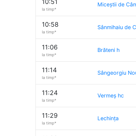
10:51
Miceștii de Câ
la timp*
10:58
Sânmihaiu de 
la timp*
11:06
Brăteni h
la timp*
11:14
Sângeorgiu No
la timp*
11:24
Vermeș hc
la timp*
11:29
Lechința
la timp*