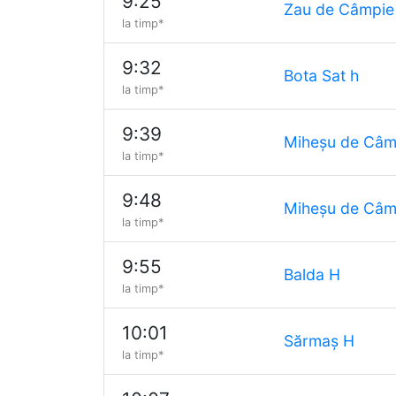
9:25
Zau de Câmpie
la timp*
9:32
Bota Sat h
la timp*
9:39
Miheșu de Câm
la timp*
9:48
Miheșu de Câm
la timp*
9:55
Balda H
la timp*
10:01
Sărmaș H
la timp*