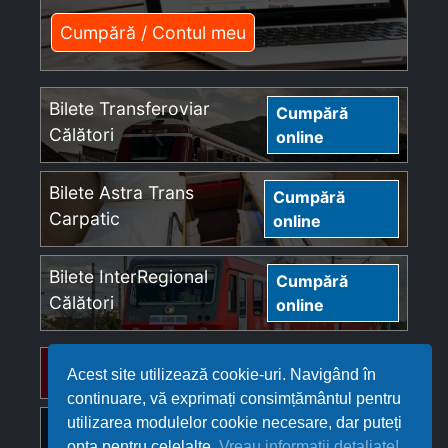
Cumpără / Contul meu
Bilete Transferoviar
Cumpără
Călători
online
Bilete Astra Trans
Cumpără
Carpatic
online
Bilete InterRegional
Cumpără
Călători
online
Bilete Regio Călători
Cumpără online
Acest site utilizează cookie-uri. Navigând în
continuare, vă exprimați consimțământul pentru
utilizarea modulelor cookie necesare, dar puteți
Bilete Softrans
Cumpără online
opta pentru celelalte.
Vreau informații detaliate!