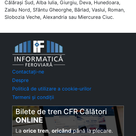
Călărași Sud, Alba Iulia, Giurgiu, Deva, Hunedoara,
Zalău Nord, Sfântu Gheorghe, Bârlad, Vaslui, Roman,
Slobozia Veche, Alexandria sau Miercurea Ciuc.
Contactați-ne
Despre
Politică de utilizare a cookie-urilor
Termeni și condiții
Bilete de tren CFR Călători
ONLINE
La
orice tren
,
oricând
până la plecare.