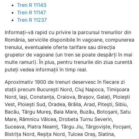
Tren R 11143
Tren R 11147
Tren R 11237
Informați-vă rapid cu privire la parcursul trenurilor din
România, serviciile disponibile în vagoane, compunerea
trenului, eventualele oferte tarifare sau direcția
grupelor de vagoane (un tren se poate despărți în mai
multe ramuri). În plus, pentru trenurile din ziua curentă
puteți vedea informații în timp real.
Aproximativ 1900 de trenuri deservesc în fiecare zi
stații precum București Nord, Cluj Napoca, Timișoara
Nord, Iași, Constanța, Craiova, Brașov, Galați, Ploiești
Vest, Ploiești Sud, Oradea, Brăila, Arad, Pitești, Sibiu,
Bacău, Târgu Mureș, Baia Mare, Buzău, Botoșani, Satu
Mare, Râmnicu Vâlcea, Drobeta Turnu Severin,
Suceava, Piatra Neamț, Târgu Jiu, Târgoviște, Focșani,
Bistrița Nord, Reșița Nord, Tulcea Oraș, Slatina,