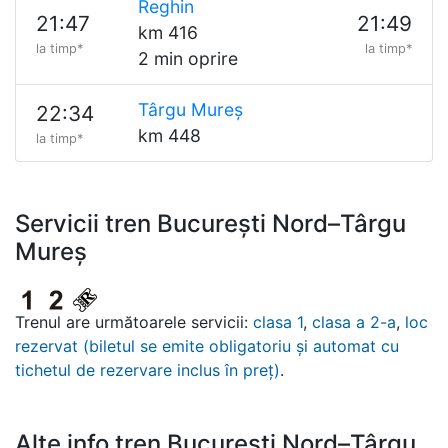
Reghin
21:47
21:49
km 416
la timp*
la timp*
2 min oprire
Târgu Mureș
22:34
km 448
la timp*
Servicii tren București Nord–Târgu
Mureș
Trenul are următoarele servicii:
clasa 1
,
clasa a 2-a
,
loc
rezervat (biletul se emite obligatoriu și automat cu
tichetul de rezervare inclus în preț)
.
Alte info tren București Nord–Târgu