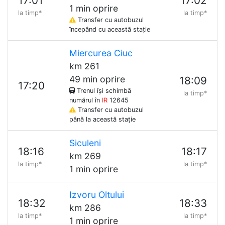
17:01
17:02
1 min oprire
la timp*
la timp*
Transfer cu autobuzul
începând cu această stație
Miercurea Ciuc
km 261
49 min oprire
18:09
17:20
Trenul își schimbă
la timp*
numărul în
IR
12645
Transfer cu autobuzul
până la această stație
Siculeni
18:16
18:17
km 269
la timp*
la timp*
1 min oprire
Izvoru Oltului
18:32
18:33
km 286
la timp*
la timp*
1 min oprire