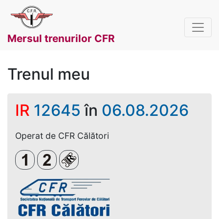
Mersul trenurilor CFR
Trenul meu
IR
12645
în
06.08.2026
Operat de CFR Călători
Clasa 1
Clasa a 2-a
Loc rezervat (biletul se emite obligato