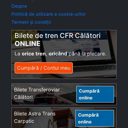
Despre
Politică de utilizare a cookie-urilor
Termeni și condiții
Bilete de tren CFR Călători
ONLINE
La
orice tren
,
oricând
până la plecare.
Cumpără / Contul meu
Bilete Transferoviar
Cumpără
Călători
online
Bilete Astra Trans
Cumpără
Carpatic
online