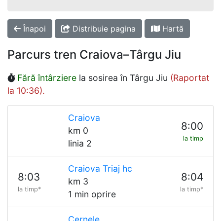
Înapoi
Distribuie pagina
Hartă
Parcurs tren Craiova–Târgu Jiu
Fără întârziere
la sosirea în Târgu Jiu
(Raportat
la 10:36).
Craiova
8:00
km 0
la timp
linia 2
Craiova Triaj hc
8:03
8:04
km 3
la timp*
la timp*
1 min oprire
Cernele