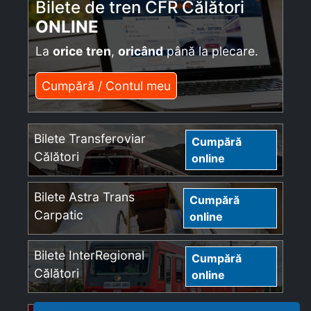
Bilete de tren CFR Călători
ONLINE
La
orice tren
,
oricând
până la plecare.
Cumpără / Contul meu
Bilete Transferoviar
Cumpără
Călători
online
Bilete Astra Trans
Cumpără
Carpatic
online
Bilete InterRegional
Cumpără
Călători
online