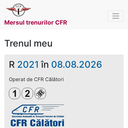
Mersul trenurilor CFR
Trenul meu
R
2021
în
08.08.2026
Operat de CFR Călători
Clasa 1
Clasa a 2-a
Loc rezervat (biletul se emite obligato