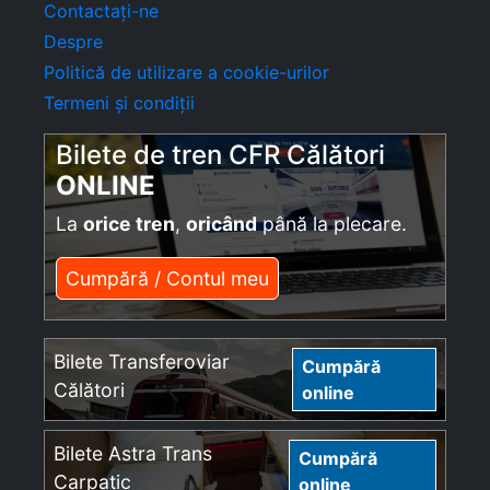
Contactați-ne
Despre
Politică de utilizare a cookie-urilor
Termeni și condiții
Bilete de tren CFR Călători
ONLINE
La
orice tren
,
oricând
până la plecare.
Cumpără / Contul meu
Bilete Transferoviar
Cumpără
Călători
online
Bilete Astra Trans
Cumpără
Carpatic
online