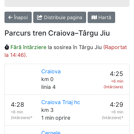
Înapoi
Distribuie pagina
Hartă
Parcurs tren Craiova–Târgu Jiu
Fără întârziere
la sosirea în Târgu Jiu
(Raportat
la 14:46).
Craiova
4:25
km 0
+6 min
linia 4
(întârziere)
Craiova Triaj hc
4:28
4:29
km 3
+6 min
+6 min
1 min oprire
(întârziere)*
(întârziere)*
Cernele