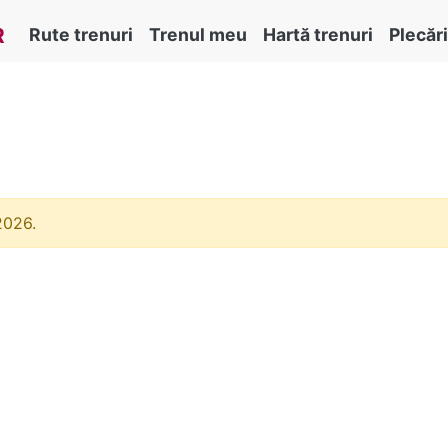
R
Rute trenuri
Trenul meu
Hartă trenuri
Plecări
2026.