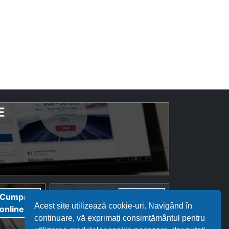
E
Bilete
Cumpără
Cumpără
Acest site utilizează cookie-uri. Navigând în
InterRegional
online
online
continuare, vă exprimați consimțământul pentru
Călători