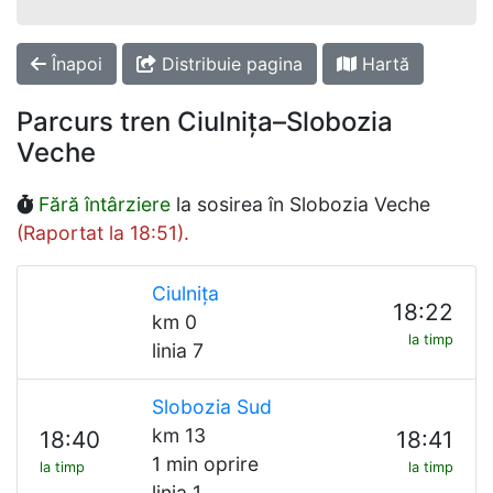
Înapoi
Distribuie pagina
Hartă
Parcurs tren Ciulnița–Slobozia
Veche
Fără întârziere
la sosirea în Slobozia Veche
(Raportat la 18:51).
Ciulnița
18:22
km 0
la timp
linia 7
Slobozia Sud
km 13
18:40
18:41
1 min oprire
la timp
la timp
linia 1