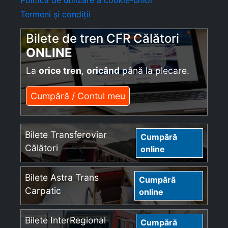
Politică de utilizare a cookie-urilor
Termeni și condiții
Bilete de tren CFR Călători
ONLINE
La
orice tren
,
oricând
până la plecare.
Cumpără / Contul meu
Bilete Transferoviar
Cumpără
Călători
online
Bilete Astra Trans
Cumpără
Carpatic
online
Bilete InterRegional
Cumpără