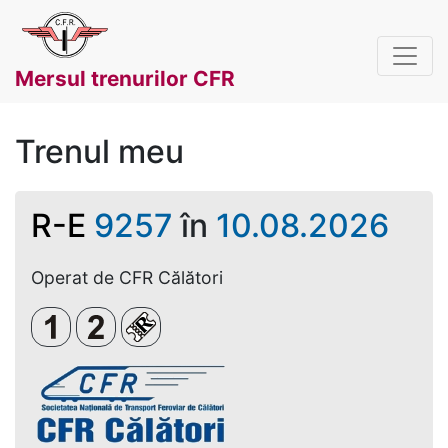
Mersul trenurilor CFR
Trenul meu
R-E
9257
în
10.08.2026
Operat de CFR Călători
Clasa 1
Clasa a 2-a
Loc rezervat (biletul se emite obligato