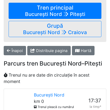
Tren principal
București Nord
Pitești
Grupă
București Nord
Craiova
Înapoi
Distribuie pagina
Hartă
Parcurs tren București Nord–Pitești
Trenul nu are date din circulație în acest
moment
București Nord
17:37
km 0
la timp*
Trenul pleacă cu numărul