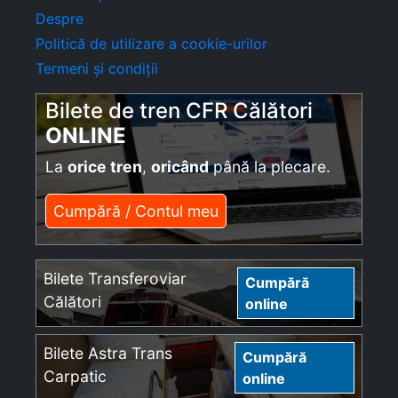
Despre
Politică de utilizare a cookie-urilor
Termeni și condiții
Bilete de tren CFR Călători
ONLINE
La
orice tren
,
oricând
până la plecare.
Cumpără / Contul meu
Bilete Transferoviar
Cumpără
Călători
online
Bilete Astra Trans
Cumpără
Carpatic
online