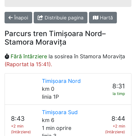
Înapoi
Distribuie pagina
Hartă
Parcurs tren Timișoara Nord–
Stamora Moravița
Fără întârziere
la sosirea în Stamora Moravița
(Raportat la 15:41).
Timișoara Nord
8:31
km 0
la timp
linia 1P
Timișoara Sud
8:43
8:44
km 6
+2 min
+2 min
1 min oprire
(întârziere)
(întârziere)
linia 3