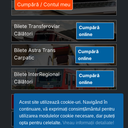
Cumpără / Contul meu
Bilete Transferoviar
Cumpără
Călători
online
Bilete Astra Trans
Cumpără
Carpatic
online
Bilete InterRegional
Cumpără
Călători
online
Bilete Regio Călători
Cumpără online
Acest site utilizează cookie-uri. Navigând în
continuare, vă exprimați consimțământul pentru
utilizarea modulelor cookie necesare, dar puteți
Bilete Softrans
Cumpără online
opta pentru celelalte.
Vreau informații detaliate!